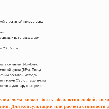
ухой строганный пиломатериал
5мм.
ментации из готовых ферм
ем 200х50мм.
риала сечением 145х45мм.
амерной сушки (15%). Перед
ащитным составом методом
ита марки OSB-3 , такая плита
значена для наружных работ.
лка дома может быть абсолютно любой, исхо
ния. Для консультации или расчета стоимости 