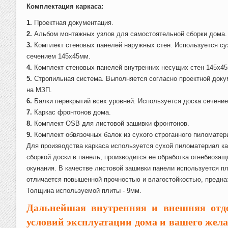
Комплектация каркаса:
1.
Проектная документация.
2.
Альбом монтажных узлов для самостоятельной сборки дома.
3.
Комплект стеновых панелей наружных стен. Используется с
сечением 145х45мм.
4.
Комплект стеновых панелей внутренних несущих стен 145х4
5.
Стропильная система. Выполняется согласно проектной доку
на МЗП.
6.
Балки перекрытий всех уровней. Используется доска сечени
7.
Каркас фронтонов дома.
8.
Комплект OSB для листовой зашивки фронтонов.
9.
Комплект обвязочных балок из сухого строганного пиломате
Для производства каркаса используется сухой пиломатериал к
сборкой доски в панель, производится ее обработка огнебиоз
окунания. В качестве листовой зашивки панели используется пл
отличается повышенной прочностью и влагостойкостью, предна
Толщина используемой плиты - 9мм.
Дальнейшая внутренняя и внешняя отде
условий эксплуатации дома и вашего жела